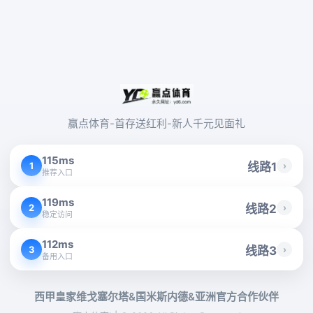
赢点体育-首存送红利-新人千元见面礼
115ms
线路1
›
1
推荐入口
119ms
线路2
›
2
稳定访问
112ms
线路3
›
3
备用入口
西甲皇家维戈塞尔塔&国米斯内德&亚洲官方合作伙伴