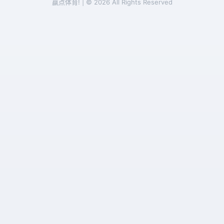
赢点体育! | © 2026 All Rights Reserved